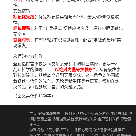
性。
实战技巧
标记优先级
：优先标记精英怪与BOSS，最大化MP恢复收
益。
走位策略
：利用“步兵模式”切换应对突袭，保持中距离输出
安全区。
觉醒时机
：在BOSS战前积攒觉醒珠，配合“地毯式轰炸”实
现爆发。
永恒的火力信仰
圣殿指挥官不仅是《艾尔之光》中的职业选择，更是一种
战斗哲学的体现——
“以绝对力量守护秩序”
，从背景故事
到技能设计，从版本变迁到玩家文化，这一角色始终闪耀
着钢铁与信仰的光芒，无论是新手还是老玩家，都能在炮
火的轰鸣中找到属于自己的荣耀之路。
（全文共计约1350字）
首页
|健康游戏忠告：
抵制不良游戏 拒绝盗版游戏
注意自我保护
谨防受骗上当
适度游戏益脑 沉迷游戏伤身
合理安排时间 享受健
康生活
游戏名称:《艾尔指挥官》一场惊心动魄的斩鬼冒险就此展开！
在这里，你将化身鬼杀队的英勇战士，与灶门炭治郎、祢豆子等