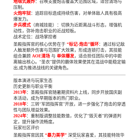
地毯式轰炸
：召唤支援炮击覆盖大范围区域，适合清场与
压制。
火炮牢狱
：追踪目标造成持续伤害，对单体敌人具有极高
爆发力。
步兵模式
（商城技能）：切换为近距离战斗形态，增强机
动性，弥补炮击职业的近战短板。
战术定位：战场掌控者
圣殿指挥官的核心优势在于
“标记-炮击”循环
：通过标记敌
人触发额外伤害与范围扩大效果，形成连锁打击，其技能
组合兼顾
AOE清场
与
单体爆发
，适合担任团队中的中距
离输出核心。“圣衣”提供的霸体效果使其在混战中能稳定输
出,成为推进战线的关键角色。
版本演进与玩家生态
历史更新与职业平衡
2013年
：圣殿指挥官随暑期资料片上线，同步开放国庆副
本活动，成为早期版本的热门职业。
2018年
：三转“军团指挥官”开放，进一步强化了炮击的穿透
性与团队增益效果。
2024年
：重制版调整技能数值，优化了“毁灭者”的弹道判
定，提升操作流畅度。
玩家社区评价
圣殿指挥官因其
“暴力美学”
深受玩家喜爱，其技能特效华