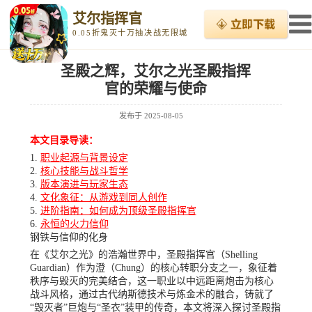
艾尔指挥官
0.05折鬼灭十万抽决战无限城
圣殿之辉，艾尔之光圣殿指挥
官的荣耀与使命
发布于
2025-08-05
本文目录导读：
职业起源与背景设定
核心技能与战斗哲学
版本演进与玩家生态
文化象征：从游戏到同人创作
进阶指南：如何成为顶级圣殿指挥官
永恒的火力信仰
钢铁与信仰的化身
在《艾尔之光》的浩瀚世界中，圣殿指挥官（Shelling
Guardian）作为澄（Chung）的核心转职分支之一，象征着
秩序与毁灭的完美结合，这一职业以中远距离炮击为核心
战斗风格，通过古代纳斯德技术与炼金术的融合，铸就了
“毁灭者”巨炮与“圣衣”装甲的传奇，本文将深入探讨圣殿指