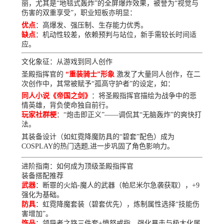
丽，尤其是“地毯式轰炸”的全屏爆炸效果，被誉为“视觉与
伤害的双重享受”，职业短板亦明显：
优点
：高爆发、强压制、生存能力优秀。
缺点
：机动性较差，依赖预判与站位，新手需较长时间适
应。
文化象征：从游戏到同人创作
圣殿指挥官的
“重装骑士”形象
激发了大量同人创作，在二
次创作中，其常被赋予“孤高守护者”的设定，如：
同人小说《帝国之剑》
：将圣殿指挥官描绘为战争中的悲
情英雄，背负使命独自前行。
玩家社群梗
：“炮击即正义”——调侃其“无脑轰炸”的爽快打
法。
其装备设计（如虹霓降魔防具的“碧套”配色）成为
COSPLAY的热门选题,进一步巩固了角色影响力。
进阶指南：如何成为顶级圣殿指挥官
装备搭配推荐
武器
：断罪的火焰-魔人的武器（帕尼米尔急袭获取），+9
强化为基础。
防具
：虹霓降魔套装（碧套优先），炼制属性选择“技能伤
害增加”。
饰品
：领导者之路三件套+愤怒戒指，强化暴击与极大化属