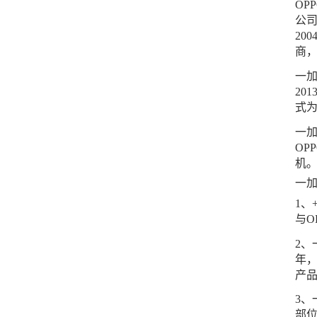
OP
公司
20
商，
一
20
式
一加
OP
机
一
1、
与O
2、
年，
产
3、
部位