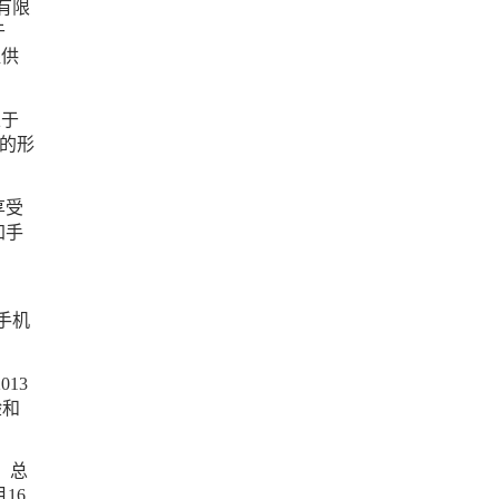
有限
于
提供
立于
”的形
享受
加手
加手机
13
验和
，总
16