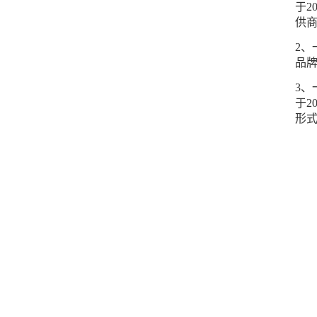
于2
供商
2、
品牌
3
于2
形