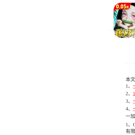
本
1、
2、
3、
4、
一加
1、
有限