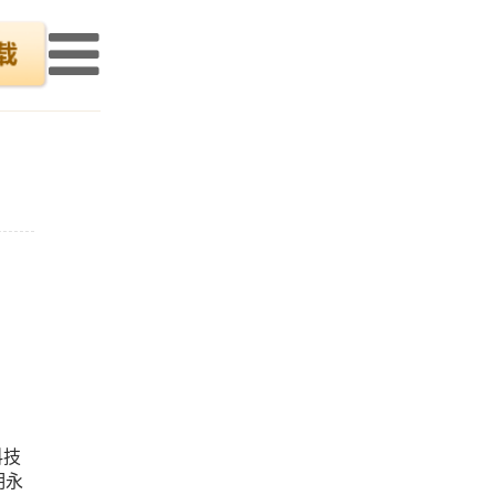
科技
明永