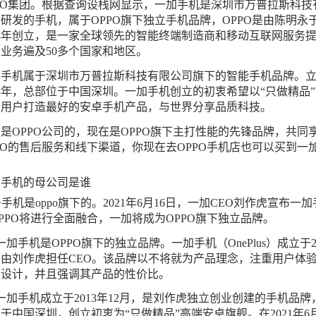
PO集团。根据查询设栈网显示，一加手机是深圳市万普拉斯科技
研发的手机，属于OPPO旗下独立手机品牌，OPPO是由陈明永
04年创立，是一家全球领先的智能终端制造商和移动互联网服务
业务遍及50多个国家和地区。
加手机属于深圳市万普拉斯科技有限公司旗下的智能手机品牌。
13年，总部位于中国深圳。一加手机创立的初衷希望以“只做精品
为用户打造最好的安卓手机产品，与世界分享品质科技。
是OPPO公司的，现在是OPPO旗下主打性能的先锋品牌，共同
PO的售后服务和线下渠道，你现在去OPPO手机店也可以买到一
。
加手机的母公司是谁
+手机是oppo旗下的。2021年6月16日，一加CEO刘作虎宣布一
PPO将进行全面融合，一加将成为OPPO旗下独立品牌。
一加手机是OPPO旗下的独立品牌。一加手机（OnePlus）成立于20
由刘作虎担任CEO。该品牌以不将就为产品理念，注重用户体
品设计，并且强调其产品的性价比。
一加手机成立于2013年12月，是刘作虎独立创业创建的手机品牌
于中国深圳，创立初衷为“只做精品”高端安卓旗舰。在2021年6月