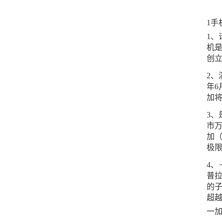
1手
1、
机是
创
2、
年6
加将
3、
市万
加（
极
4、
普拉
的子
超
一