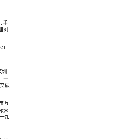
加手
理刘
21
，一
深圳
。一
状突破
圳市万
po
是一加